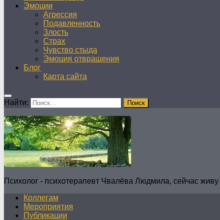
Эмоции
Агрессия
Подавленность
Злость
Страх
Чувство стыда
Эмоция отвращения
Блог
Карта сайта
Найти:
Психолог - психотерапевт Чвалёва Людмила, сейчас живу 
Коллегам
Мероприятия
Публикации