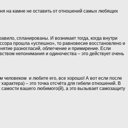
мня на камне не оставить от отношений самых любящих
равило, спланированы. И возникает тогда, когда внутри
 ссора прошла «успешно», то равновесие восстановлено и
нятие разногласий, облегчение и примирение. Если
вством непонимания и одиночества – это действует очень
тим человеком и любите его, все хорошо! А вот если после
характера) – это точка отсчёта для гибели отношений. В
 самости вашего любимого(й), а это вызывает самозащиту