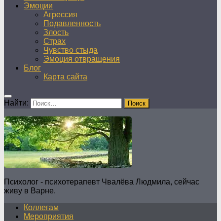
Эмоции
Агрессия
Подавленность
Злость
Страх
Чувство стыда
Эмоция отвращения
Блог
Карта сайта
Найти:
Психолог - психотерапевт Чвалёва Людмила, сейчас
живу в Варне.
Коллегам
Мероприятия